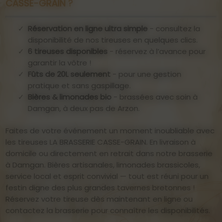
CASSE-GRAIN ?
limonades artisanales, naturelles et locales
et rafraîchissante.
, parfaites
pour les quêtes familiales ou les aventuriers sobres !
Temzou (4.5%)
– Ambrée gourmande, aux notes
caramélisées et maltées.
Réservation en ligne ultra simple
- consultez la
Gwenniz
– Douce et florale, inspirée d’une bière
Yeotek (5.0%)
– Blonde houblonnée, aromatique et
disponibilité de nos tireuses en quelques clics.
blanche.
subtilement florale.
6 tireuses disponibles
- réservez à l’avance pour
Flouridour
– Houblonnée, idéale pour les amateurs
garantir la vôtre !
d’IPA.
Fûts de 20L seulement
- pour une gestion
Tor-Du
– Cola malté et torréfié, corsé et envoûtant.
pratique et sans gaspillage.
Bières & limonades bio
- brassées avec soin à
Damgan, à deux pas de Arzon.
Faites de votre événement un moment inoubliable avec
les tireuses LA BRASSERIE CASSE-GRAIN. En livraison à
domicile ou directement en retrait dans notre brasserie
à Damgan. Bières artisanales, limonades brassicoles,
service local et esprit convivial — tout est réuni pour un
festin digne des plus grandes tavernes bretonnes !
Réservez votre tireuse dès maintenant en ligne ou
contactez la brasserie pour connaître les disponibilités.