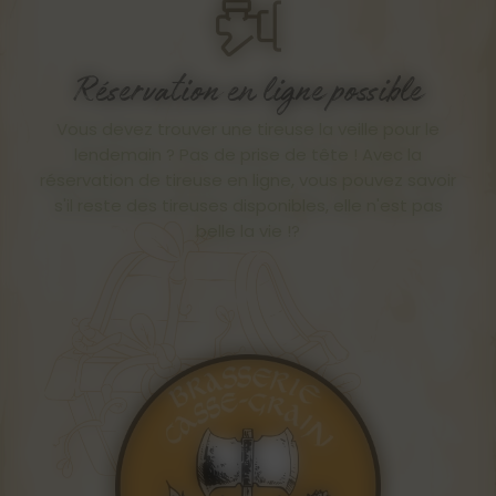
Réservation en ligne possible
Vous devez trouver une tireuse la veille pour le
lendemain ? Pas de prise de tête ! Avec la
réservation de tireuse en ligne, vous pouvez savoir
s'il reste des tireuses disponibles, elle n'est pas
belle la vie !?