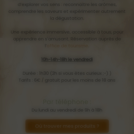
d’explorer vos sens : reconnaître les arômes,
comprendre les saveurs et expérimenter autrement
la dégustation.
Une expérience immersive, accessible à tous, pour
apprendre en s’amusant. Réservation auprès de
l’
office de tourisme
.
10h-14h-18h le vendredi
Durée : 1h30 (2h si vous êtes curieux ;-) )
Tarifs : 6€ / gratuit pour les moins de 18 ans
Par téléphone :
Du lundi au vendredi de 9h à 18h
Où trouver mes produits ?