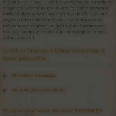
À LA BRASSERIE CASSE-GRAIN, je vous propose la meilleure
relique pour vos banquets : la tireuse à bière artisanale,
facile à utiliser et livrée avec ses fûts de 20L. Que vous
soyez un nain avide de mousse, un elfe amateur de
fraîcheur ou un barbare en quête d’une barrique, mes
tireuses s’adaptent à toutes les campagnes festives
autour de Arzon.
Location Tireuses à bières bretonnes &
limonades Arzon
Nos Bières Artisanales
Des
bières artisanales bio, brassées dans le Morbihan
Nos Limonades Artisanales
avec des
ingrédients 100 % français
et majoritairement
bretons. Toutes
inférieures à 5% d’alcool
, parfaites pour
Ou préférez-vous un remède botanique sans alcool ?
trinquer sans sombrer !
Les limonades brassicoles LA BRASSERIE CASSE-GRAIN –
Pourquoi louer votre tireuse à LA BRASSERIE
des potions 0.0%A, mais pas sans caractère : des
Labour’maez (3.5%
) – Blonde désaltérante, légère